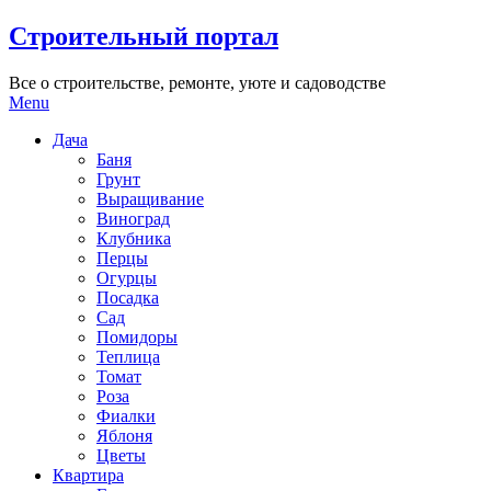
Skip
Строительный портал
to
content
Все о строительстве, ремонте, уюте и садоводстве
Menu
Дача
Баня
Грунт
Выращивание
Виноград
Клубника
Перцы
Огурцы
Посадка
Сад
Помидоры
Теплица
Томат
Роза
Фиалки
Яблоня
Цветы
Квартира