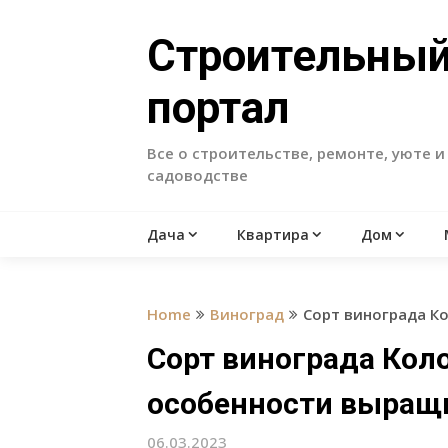
Skip
to
Строительны
content
портал
Все о строительстве, ремонте, уюте и
садоводстве
Дача
Квартира
Дом
Home
Виноград
Сорт винограда К
Сорт винограда Коло
особенности выращ
06.03.2023