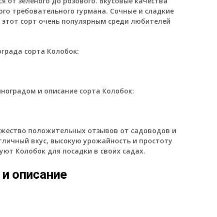
я от зеленого до розового. Вкусовые качества
го требовательного гурмана. Сочные и сладкие
 этот сорт очень популярным среди любителей
града сорта Колобок:
иноградом и описание сорта Колобок:
жество положительных отзывов от садоводов и
личный вкус, высокую урожайность и простоту
уют Колобок для посадки в своих садах.
 и описание