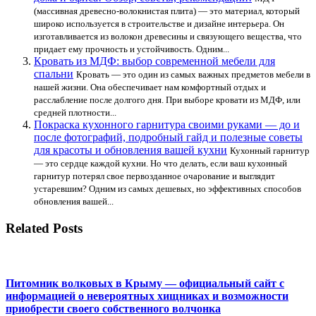
(массивная древесно-волокнистая плита) — это материал, который
широко используется в строительстве и дизайне интерьера. Он
изготавливается из волокон древесины и связующего вещества, что
придает ему прочность и устойчивость. Одним...
Кровать из МДФ: выбор современной мебели для
спальни
Кровать — это один из самых важных предметов мебели в
нашей жизни. Она обеспечивает нам комфортный отдых и
расслабление после долгого дня. При выборе кровати из МДФ, или
средней плотности...
Покраска кухонного гарнитура своими руками — до и
после фотографий, подробный гайд и полезные советы
для красоты и обновления вашей кухни
Кухонный гарнитур
— это сердце каждой кухни. Но что делать, если ваш кухонный
гарнитур потерял свое первозданное очарование и выглядит
устаревшим? Одним из самых дешевых, но эффективных способов
обновления вашей...
Related Posts
Питомник волковых в Крыму — официальный сайт с
информацией о невероятных хищниках и возможности
приобрести своего собственного волчонка