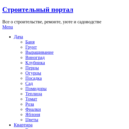
Skip
Строительный портал
to
content
Все о строительстве, ремонте, уюте и садоводстве
Menu
Дача
Баня
Грунт
Выращивание
Виноград
Клубника
Перцы
Огурцы
Посадка
Сад
Помидоры
Теплица
Томат
Роза
Фиалки
Яблоня
Цветы
Квартира