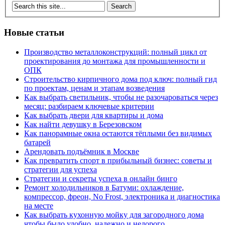
Новые статьи
Производство металлоконструкций: полный цикл от
проектирования до монтажа для промышленности и
ОПК
Строительство кирпичного дома под ключ: полный гид
по проектам, ценам и этапам возведения
Как выбрать светильник, чтобы не разочароваться через
месяц: разбираем ключевые критерии
Как выбрать двери для квартиры и дома
Как найти девушку в Березовском
Как панорамные окна остаются тёплыми без видимых
батарей
Арендовать подъёмник в Москве
Как превратить спорт в прибыльный бизнес: советы и
стратегии для успеха
Стратегии и секреты успеха в онлайн бинго
Ремонт холодильников в Батуми: охлаждение,
компрессор, фреон, No Frost, электроника и диагностика
на месте
Как выбрать кухонную мойку для загородного дома
чтобы было удобно, надежно и недорого