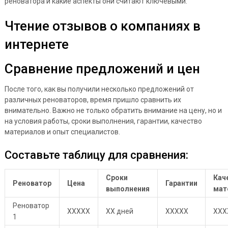
реноватора и какие аспекты они считают ключевыми.
Чтение отзывов о компаниях в
интернете
Сравнение предложений и цен
После того, как вы получили несколько предложений от
различных реноваторов, время пришло сравнить их
внимательно. Важно не только обратить внимание на цену, но и
на условия работы, сроки выполнения, гарантии, качество
материалов и опыт специалистов.
Составьте таблицу для сравнения:
Сроки
Кач
Реноватор
Цена
Гарантии
выполнения
мат
Реноватор
XXXXX
XX дней
XXXXX
XXX
1