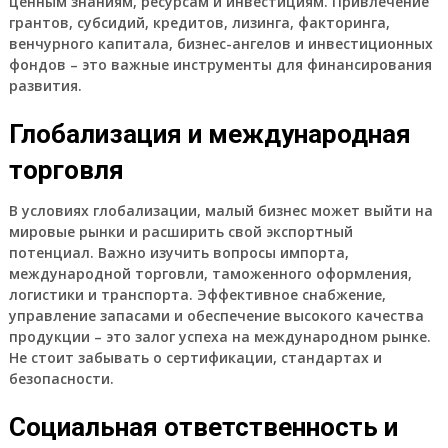
ценным знаниям, ресурсам и
инвестициям
. Привлечение
грантов
,
субсидий
,
кредитов
,
лизинга
,
факторинга
,
венчурного капитала
,
бизнес-ангелов
и
инвестиционных
фондов
– это важные инструменты для
финансирования
развития
.
Глобализация и международная
торговля
В условиях
глобализации
,
малый бизнес
может выйти на
мировые рынки
и расширить свой
экспортный
потенциал
. Важно изучить вопросы
импорта
,
международной торговли
,
таможенного оформления
,
логистики
и
транспорта
. Эффективное
снабжение
,
управление
запасами
и обеспечение высокого
качества
продукции – это залог
успеха
на международном рынке.
Не стоит забывать о
сертификации
,
стандартах
и
безопасности
.
Социальная ответственность и