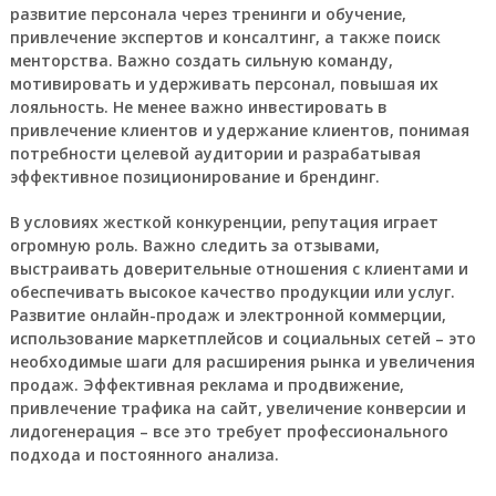
развитие персонала
через
тренинги
и
обучение
,
привлечение
экспертов
и
консалтинг
, а также поиск
менторства
. Важно создать сильную
команду
,
мотивировать
и удерживать
персонал
, повышая их
лояльность
. Не менее важно инвестировать в
привлечение клиентов
и
удержание клиентов
, понимая
потребности
целевой аудитории
и разрабатывая
эффективное
позиционирование
и
брендинг
.
В условиях жесткой
конкуренции
,
репутация
играет
огромную роль. Важно следить за
отзывами
,
выстраивать доверительные отношения с
клиентами
и
обеспечивать высокое качество продукции или услуг.
Развитие
онлайн-продаж
и
электронной коммерции
,
использование
маркетплейсов
и
социальных сетей
– это
необходимые шаги для расширения
рынка
и увеличения
продаж
. Эффективная
реклама
и
продвижение
,
привлечение
трафика
на сайт, увеличение
конверсии
и
лидогенерация
– все это требует профессионального
подхода и постоянного анализа.