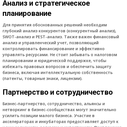
Анализ и стратегическое
планирование
Для принятия обоснованных решений необходим
глубокий
анализ конкурентов
(
конкурентный анализ
),
SWOT-анализ
и
PEST-анализ
. Также важен
финансовый
анализ
и
управленческий учет
, позволяющий
контролировать
финансирование
и эффективно
управлять
ресурсами
. Не стоит забывать о
налоговом
планировании
и
юридической поддержке
, чтобы
избежать
правовых вопросов
и обеспечить
защиту
бизнеса
, включая
интеллектуальную собственность
(
патенты
,
товарные знаки
,
лицензии
).
Партнерство и сотрудничество
Бизнес-партнерство
,
сотрудничество
,
альянсы
и
нетворкинг
в
бизнес-сообществах
могут значительно
усилить позиции
малого бизнеса
. Участие в
акселераторах
и
инкубаторах
предоставляет доступ к