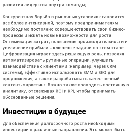
развития
лидерства
внутри
команды
;
Конкурентная борьба
в
рыночных условиях
становится
все более интенсивной, поэтому
предпринимателям
необходимо постоянно совершенствовать свои
бизнес-
процессы
и искать новые
возможности
для
роста
.
Оптимизация затрат
, повышение
производительности
и
увеличение прибыли
– ключевые задачи на этом этапе.
Цифровизация
играет здесь решающую роль, позволяя
автоматизировать
рутинные операции, улучшить
взаимодействие с
клиентами
(например, через
CRM
системы), эффективно использовать
SMM
и
SEO
для
продвижения
, а также разрабатывать качественный
контент-маркетинг
. Важно также проводить постоянную
аналитику
, отслеживая
ROI
и
KPI
, чтобы принимать
обоснованные решения.
Инвестиции в будущее
Для обеспечения долгосрочного
роста
необходимы
инвестиции
в различные направления. Это может быть