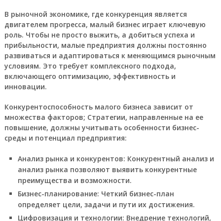
В
рыночной экономике
, где
конкуренция
является
двигателем прогресса,
малый бизнес
играет ключевую
роль. Чтобы не просто выжить, а добиться
успеха
и
прибыльности
, малые предприятия должны постоянно
развиваться
и
адаптироваться
к меняющимся
рыночным
условиям
. Это требует комплексного подхода,
включающего
оптимизацию
,
эффективность
и
инновации
.
Конкурентоспособность
малого бизнеса зависит от
множества факторов;
Стратегии
, направленные на ее
повышение, должны учитывать особенности
бизнес-
среды
и
потенциал
предприятия:
Анализ рынка и конкурентов:
Конкурентный анализ
и
анализ рынка
позволяют выявить
конкурентные
преимущества
и
возможности
.
Бизнес-планирование:
Четкий
бизнес-план
определяет цели, задачи и пути их достижения.
Цифровизация и технологии:
Внедрение
технологий
,