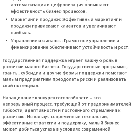
автоматизация
и
цифровизация
повышают
эффективность
бизнес-процессов.
Маркетинг и продажи:
Эффективный
маркетинг
и
продажи
привлекают
клиентов
и увеличивают
прибыль
.
Управление и финансы:
Грамотное
управление
и
финансирование
обеспечивают
устойчивость
и
рост
.
Государственная поддержка
играет важную роль в
развитии
малого бизнеса.
Государственные программы
,
гранты
,
субсидии
и другие формы поддержки помогают
малым предприятиям преодолеть
риски
и реализовать
свой
потенциал
.
Наращивание
конкурентоспособности
– это
непрерывный процесс, требующий от
предпринимателей
гибкости, адаптивности и постоянного стремления к
развитию
. Используя современные
технологии
,
эффективные
стратегии
и
поддержку
, малый бизнес
может добиться
успеха
в условиях современной