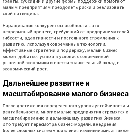
гранты
,
субсидии
и другие формы поддержки помогают
малым предприятиям преодолеть
риски
и реализовать
свой
потенциал
.
Наращивание
конкурентоспособности
– это
непрерывный процесс, требующий от
предпринимателей
гибкости, адаптивности и постоянного стремления к
развитию
. Используя современные
технологии
,
эффективные
стратегии
и
поддержку
, малый бизнес
может добиться
успеха
в условиях современной
рыночной экономики
и внести значительный вклад в
экономический рост
.
Дальнейшее развитие и
масштабирование малого бизнеса
После достижения определенного уровня
устойчивости
и
рентабельности
, многие
малые предприятия
стремятся к
масштабированию
и дальнейшему
развитию бизнеса
.
Это требует пересмотра
бизнес-модели
, внедрения
более сложных систем
управления изменениями
, а также