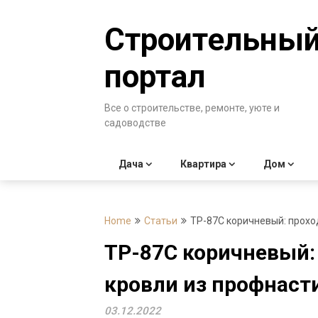
Skip
to
Строительны
content
портал
Все о строительстве, ремонте, уюте и
садоводстве
Дача
Квартира
Дом
Home
Статьи
TP-87C коричневый: прохо
TP-87C коричневый:
кровли из профнаст
03.12.2022