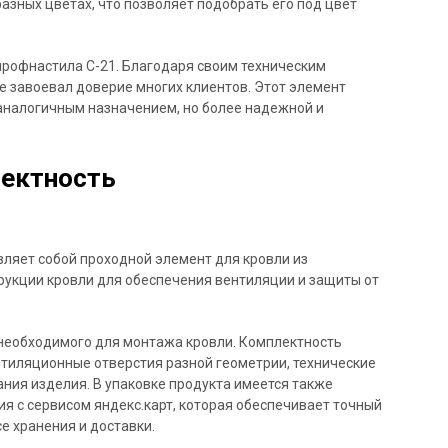
азных цветах, что позволяет подобрать его под цвет
профнастила С-21. Благодаря своим техническим
же завоевал доверие многих клиентов. Этот элемент
 аналогичным назначением, но более надежной и
лектность
ляет собой проходной элемент для кровли из
трукции кровли для обеспечения вентиляции и защиты от
 необходимого для монтажа кровли. Комплектность
нтиляционные отверстия разной геометрии, технические
ания изделия. В упаковке продукта имеется также
я с сервисом яндекс.карт, которая обеспечивает точный
е хранения и доставки.