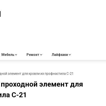
й
Мебель
Ремонт
Лайфхаки
дной элемент для кровли из профнастила С-21
 проходной элемент для
ила С-21