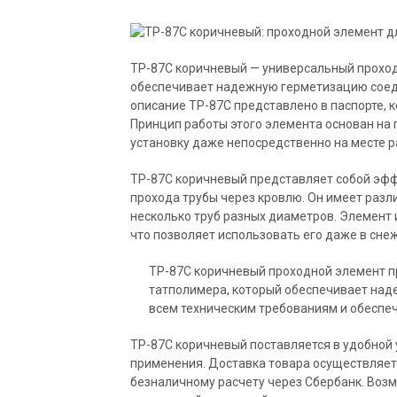
TP-87C коричневый — универсальный проход
обеспечивает надежную герметизацию соеди
описание TP-87C представлено в паспорте, 
Принцип работы этого элемента основан на 
установку даже непосредственно на месте р
TP-87C коричневый представляет собой эф
прохода трубы через кровлю. Он имеет разл
несколько труб разных диаметров. Элемент
что позволяет использовать его даже в сне
TP-87C коричневый проходной элемент п
татполимера, который обеспечивает наде
всем техническим требованиям и обеспе
TP-87C коричневый поставляется в удобной 
применения. Доставка товара осуществляетс
безналичному расчету через Сбербанк. Возм