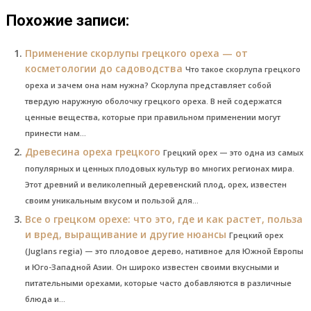
Похожие записи:
Применение скорлупы грецкого ореха — от
косметологии до садоводства
Что такое скорлупа грецкого
ореха и зачем она нам нужна? Скорлупа представляет собой
твердую наружную оболочку грецкого ореха. В ней содержатся
ценные вещества, которые при правильном применении могут
принести нам...
Древесина ореха грецкого
Грецкий орех — это одна из самых
популярных и ценных плодовых культур во многих регионах мира.
Этот древний и великолепный деревенский плод, орех, известен
своим уникальным вкусом и пользой для...
Все о грецком орехе: что это, где и как растет, польза
и вред, выращивание и другие нюансы
Грецкий орех
(Juglans regia) — это плодовое дерево, нативное для Южной Европы
и Юго-Западной Азии. Он широко известен своими вкусными и
питательными орехами, которые часто добавляются в различные
блюда и...