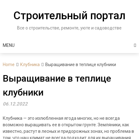
Skip
to
Строительный портал
content
Все о строительстве, ремонте, уюте и садоводстве
MENU
Home
Клубника
Выращивание в теплице клубники
Выращивание в теплице
клубники
06.12.2022
Клубника — это излюбленная ягода многих, но не всегда
возможно выращивать ее в открытом грунте. Земляники, как
известно, растут в лесных и придорожных зонах, но проблема в
том, что наш климат не всегда подходит для их выращивания.