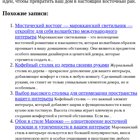
идеи, чтобы превратить ваш дом в настоящий восточный рай.
Похожие записи:
Мистический восторг — марокканский светильник —
откройте для себя волшебство международного
интерьера
Марокканские светильники – это воплощение
восточной романтики и изысканности, которая волшебным образом
проникает в вашу домашнюю обстановку. Они являются предметом
особого внимания дизайнеров и ценителей декора, которые
стремятся создать в...
Кофейный столик из дерева своими руками
Журнальный
столик из дерева – прекрасное дополнение для вашего интерьера,
добавляющее комфорт и стиль в любую комнату. Сделанный своими
руками, он станет не только уникальным элементом декора, но и
особенным...
Выбор высокого столика для оптимизации пространства
вашего интерьера
Кофейный столик — это важный элемент
интерьера, который добавляет шарма и функциональности в вашу
кухню или гостиную. Высота столика играет ключевую роль в
создании комфортной и уютной обстановки. Если вы...
Обои в стиле Марокко — олицетворение восточной
роскоши и утонченности в вашем интерьере
Марокканский
стиль в интерьере пользуется все большей популярностью, внося
экзотическую ноту и особое очарование в пространство любого