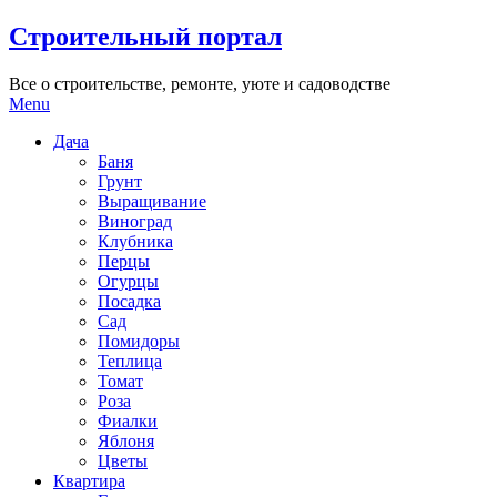
Skip
Строительный портал
to
content
Все о строительстве, ремонте, уюте и садоводстве
Menu
Дача
Баня
Грунт
Выращивание
Виноград
Клубника
Перцы
Огурцы
Посадка
Сад
Помидоры
Теплица
Томат
Роза
Фиалки
Яблоня
Цветы
Квартира