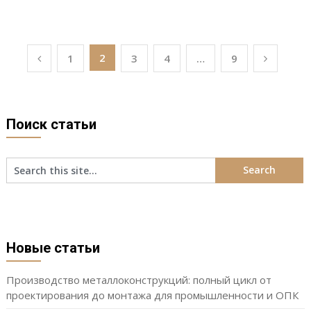
Пагинация
2
1
3
4
…
9
записей
Поиск статьи
Новые статьи
Производство металлоконструкций: полный цикл от
проектирования до монтажа для промышленности и ОПК