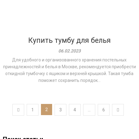
Купить тумбу для белья
06.02.2023
Для удобного и организованного хранения постельных
принадлежностей и белья в Москве, рекомендуется приобрести
откидной тумбочку с ящиком и верхней крышкой. Такая тумба
поможет сохранить порядок...
Пагинация
2
1
3
4
…
6
записей