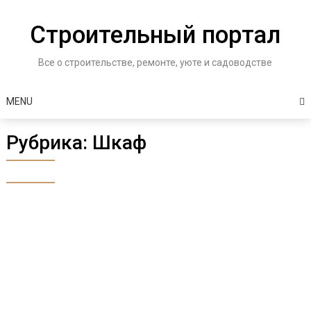
Skip
to
Строительный портал
content
Все о строительстве, ремонте, уюте и садоводстве
MENU
Рубрика:
Шкаф