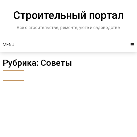
Skip
to
Строительный портал
content
Все о строительстве, ремонте, уюте и садоводстве
MENU
Рубрика:
Советы