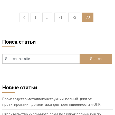
Пагинация
73
1
…
71
72
записей
Поиск статьи
Новые статьи
Производство металлоконструкций: полный цикл от
проектирования до монтажа для промышленности и ОПК
Строительство кирпичного дома под ключ: полный гид по