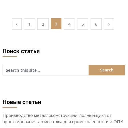
Пагинация
3
1
2
4
5
6
записей
Поиск статьи
Новые статьи
Производство металлоконструкций: полный цикл от
проектирования до монтажа для промышленности и ОПК